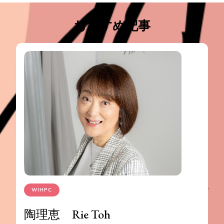
ビ
ゲ
おすすめ記事
ー
シ
ョ
ン
WIHPC
陶理恵 Rie Toh