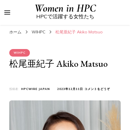
Women in HPC
HPCで活躍する女性たち
ホーム
WIHPC
松尾亜紀子 Akiko Matsuo
WIHPC
松尾亜紀子 Akiko Matsuo
(松
投稿者:
HPCWIRE JAPAN
2023年12月11日
コメントをどうぞ
尾
亜
紀
子
AKIKO
MATSUO)